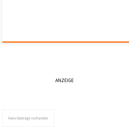
NORDRHEIN-WESTFALEN
SAARLAND
SACHSEN
SACHSEN-ANHALT
SCHLESWIG-HOLSTEIN
THÜRINGEN
ANZEIGE
Keine Beiträge vorhanden