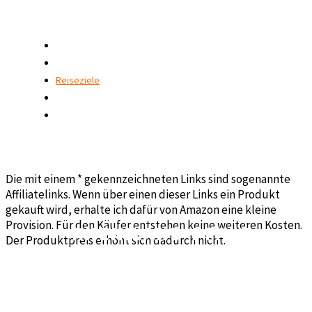
SCHNELLZUGRIFF
Home
Ratgeber
Reiseziele
Outdoor
Blog
AFFILIATELINKS - WERBELINKS
Die mit einem * gekennzeichneten Links sind sogenannte
Affiliatelinks. Wenn über einen dieser Links ein Produkt
gekauft wird, erhalte ich dafür von Amazon eine kleine
Provision. Für den Käufer entstehen keine weiteren Kosten.
RHEINLAND-PFALZ
Der Produktpreis erhöht sich dadurch nicht.